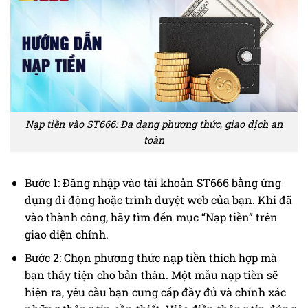
Nạp tiền vào ST666: Đa dạng phương thức, giao dịch an
toàn
Bước 1: Đăng nhập vào tài khoản ST666 bằng ứng
dụng di động hoặc trình duyệt web của bạn. Khi đã
vào thành công, hãy tìm đến mục “Nạp tiền” trên
giao diện chính.
Bước 2: Chọn phương thức nạp tiền thích hợp mà
bạn thấy tiện cho bản thân. Một mẫu nạp tiền sẽ
hiện ra, yêu cầu bạn cung cấp đầy đủ và chính xác