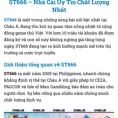
ST666 – Nhà Cái Uy Tín Chất Lượng
Nhất
ST666
là
một trong những sòng bài nổi bật nhất tại
Châu Á, đang thu hút sự quan tâm nồng nhiệt từ cộng
đồng game thủ Việt. Với hơn 10 triệu tài khoản đã được
đăng ký và con số này không ngừng gia tăng từng
ngày, ST666 đang tạo ra ảnh hưởng mạnh mẽ trên thị
trường cá cược trực tuyến.
Giới thiệu tổng quan về ST666
ST666
ra mắt năm 2005 tại Philippines, nhanh chóng
khẳng định vị thế tại Châu Á với giấy phép từ CEZA,
PAGCOR và Isle of Man Gambling, bảo đảm an toàn cho
người chơi. Sự bền vững qua nhiều năm chứng minh
chất lượng dịch vụ.