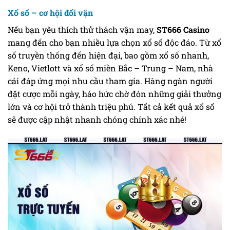
Xổ số – cơ hội đổi vận
Nếu bạn yêu thích thử thách vận may,
ST666 Casino
mang đến cho bạn nhiều lựa chọn xổ số độc đáo. Từ xổ
số truyền thống đến hiện đại, bao gồm xổ số nhanh,
Keno, Vietlott và xổ số miền Bắc – Trung – Nam, nhà
cái đáp ứng mọi nhu cầu tham gia. Hàng ngàn người
đặt cược mỗi ngày, háo hức chờ đón những giải thưởng
lớn và cơ hội trở thành triệu phú. Tất cả kết quả xổ số
sẽ được cập nhật nhanh chóng chính xác nhé!