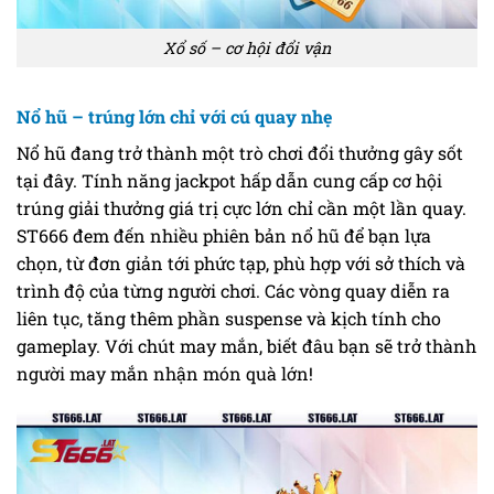
Xổ số – cơ hội đổi vận
Nổ hũ – trúng lớn chỉ với cú quay nhẹ
Nổ hũ đang trở thành một trò chơi đổi thưởng gây sốt
tại đây. Tính năng jackpot hấp dẫn cung cấp cơ hội
trúng giải thưởng giá trị cực lớn chỉ cần một lần quay.
ST666 đem đến nhiều phiên bản nổ hũ để bạn lựa
chọn, từ đơn giản tới phức tạp, phù hợp với sở thích và
trình độ của từng người chơi. Các vòng quay diễn ra
liên tục, tăng thêm phần suspense và kịch tính cho
gameplay. Với chút may mắn, biết đâu bạn sẽ trở thành
người may mắn nhận món quà lớn!