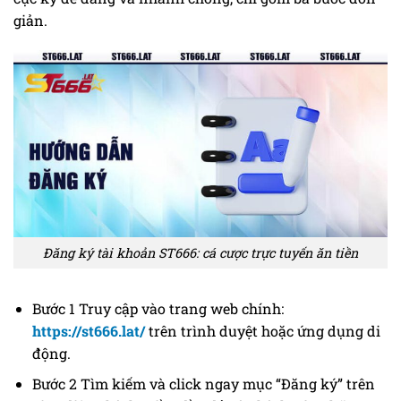
giản.
Đăng ký tài khoản ST666: cá cược trực tuyến ăn tiền
Bước 1 Truy cập vào trang web chính:
https://st666.lat/
trên trình duyệt hoặc ứng dụng di
động.
Bước 2 Tìm kiếm và click ngay mục “Đăng ký” trên