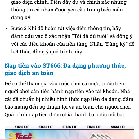
giao diện chính. Điền đầy đủ và chính xác những
thông tin cá nhân được yêu cầu trong biểu mẫu
đăng ký.
Bước 3 Khi đã hoàn tất việc điền thông tin, hãy
đánh dấu vào ô xác nhận “Tôi đã đủ tuổi” và đồng ý
với các điều khoản của nền tảng. Nhấn “Đăng ký” để
kết thúc, đồng ý quá trình này.
Nạp tiền vào ST666: Đa dạng phương thức,
giao dịch an toàn
Để có thể tham gia vào cuộc chơi cá cược, trước tiên
người chơi cần tiến hành nạp tiền vào tài khoản. Nhà
cái đã chuẩn bị nhiều hình thức nạp tiền đa dạng, đảm
bảo mang đến sự thuận lợi và an toàn cho người chơi.
Quá trình nạp tiền được chia thành ba bước nổi bật.