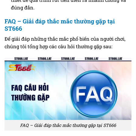
đúng đắn.
FAQ – Giải đáp thắc mắc thường gặp tại
ST666
Để giải đáp những thắc mắc phổ biến của người chơi,
chúng tôi tổng hợp các câu hỏi thường gặp sau:
FAQ – Giải đáp thắc mắc thường gặp tại ST666