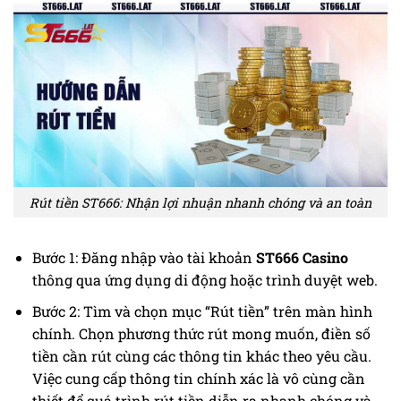
Rút tiền ST666: Nhận lợi nhuận nhanh chóng và an toàn
Bước 1: Đăng nhập vào tài khoản
ST666 Casino
thông qua ứng dụng di động hoặc trình duyệt web.
Bước 2: Tìm và chọn mục “Rút tiền” trên màn hình
chính. Chọn phương thức rút mong muốn, điền số
tiền cần rút cùng các thông tin khác theo yêu cầu.
Việc cung cấp thông tin chính xác là vô cùng cần
thiết để quá trình rút tiền diễn ra nhanh chóng và