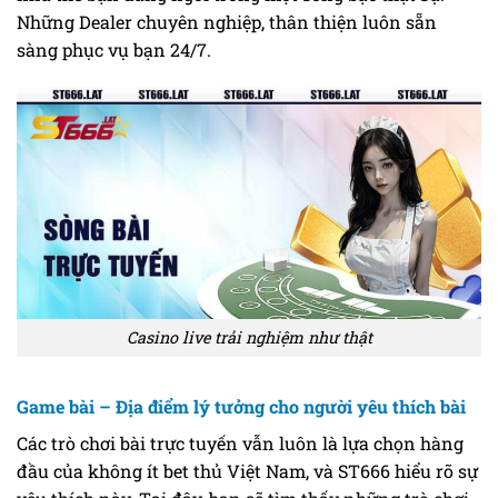
Những Dealer chuyên nghiệp, thân thiện luôn sẵn
sàng phục vụ bạn 24/7.
Casino live trải nghiệm như thật
Game bài – Địa điểm lý tưởng cho người yêu thích bài
Các trò chơi bài trực tuyến vẫn luôn là lựa chọn hàng
đầu của không ít bet thủ Việt Nam, và ST666 hiểu rõ sự