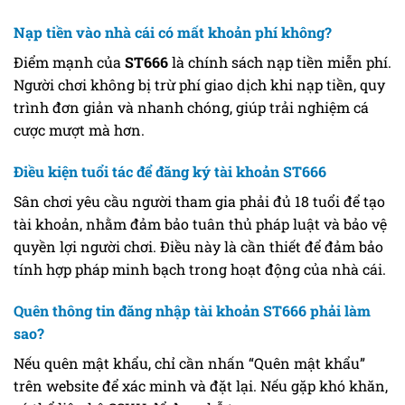
Nạp tiền vào nhà cái có mất khoản phí không?
Điểm mạnh của
ST666
là chính sách nạp tiền miễn phí.
Người chơi không bị trừ phí giao dịch khi nạp tiền, quy
trình đơn giản và nhanh chóng, giúp trải nghiệm cá
cược mượt mà hơn.
Điều kiện tuổi tác để đăng ký tài khoản ST666
Sân chơi yêu cầu người tham gia phải đủ 18 tuổi để tạo
tài khoản, nhằm đảm bảo tuân thủ pháp luật và bảo vệ
quyền lợi người chơi. Điều này là cần thiết để đảm bảo
tính hợp pháp minh bạch trong hoạt động của nhà cái.
Quên thông tin đăng nhập tài khoản ST666 phải làm
sao?
Nếu quên mật khẩu, chỉ cần nhấn “Quên mật khẩu”
trên website để xác minh và đặt lại. Nếu gặp khó khăn,